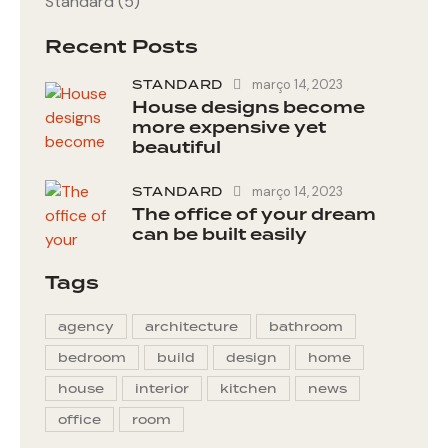
Standard
(5)
Recent Posts
STANDARD
março 14, 2023
House designs become
more expensive yet
beautiful
STANDARD
março 14, 2023
The office of your dream
can be built easily
Tags
agency
architecture
bathroom
bedroom
build
design
home
house
interior
kitchen
news
office
room